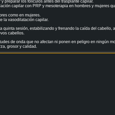
y preparar los folículos antes del trasplante capilar.
ación capilar con PRP y mesoterapia en hombres y mujeres que b
mbres como en mujeres.
 la vasodilatación capilar.
y la quinta sesión, estabilizando y frenando la caída del cabell
evos cabellos.
itudes de onda que no afectan ni ponen en peligro en ningún mo
za, grosor y calidad.