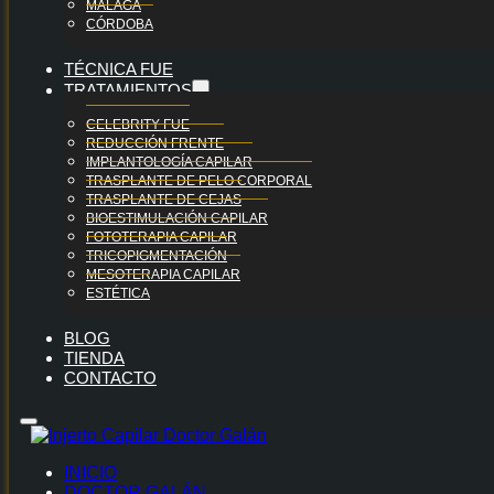
MÁLAGA
CÓRDOBA
TÉCNICA FUE
TRATAMIENTOS
CELEBRITY FUE
REDUCCIÓN FRENTE
IMPLANTOLOGÍA CAPILAR
TRASPLANTE DE PELO CORPORAL
TRASPLANTE DE CEJAS
BIOESTIMULACIÓN CAPILAR
FOTOTERAPIA CAPILAR
TRICOPIGMENTACIÓN
MESOTERAPIA CAPILAR
ESTÉTICA
BLOG
TIENDA
CONTACTO
INICIO
DOCTOR GALÁN